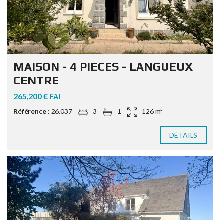
MAISON - 4 PIECES - LANGUEUX
CENTRE
265,200 € FAI
Référence :
26.037
3
1
126 m²
DÉTAILS