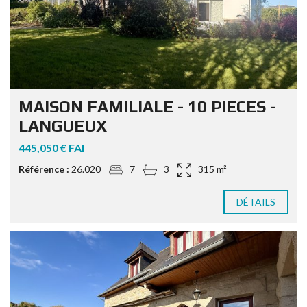
MAISON FAMILIALE - 10 PIECES -
LANGUEUX
445,050 € FAI
Référence :
26.020
7
3
315 m²
DÉTAILS