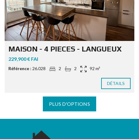
MAISON - 4 PIECES - LANGUEUX
229,900 € FAI
Référence :
26.028
2
2
92 m²
DÉTAILS
PLUS D'OPTIONS