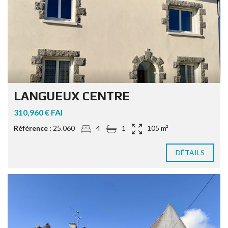
LANGUEUX CENTRE
310,960 € FAI
Référence :
25.060
4
1
105 m²
DÉTAILS