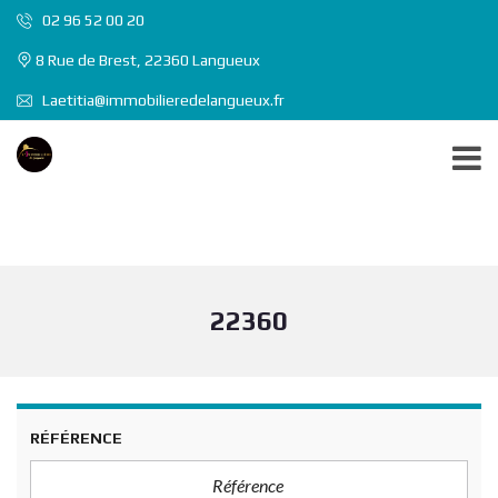
02 96 52 00 20
8 Rue de Brest, 22360 Langueux
Laetitia@immobilieredelangueux.fr
22360
RÉFÉRENCE