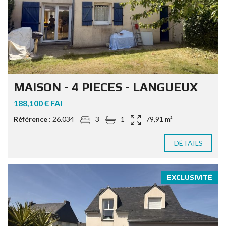
MAISON - 4 PIECES - LANGUEUX
188,100 € FAI
Référence :
26.034
3
1
79,91 m²
DÉTAILS
EXCLUSIVITÉ