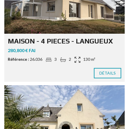
MAISON - 4 PIECES - LANGUEUX
280,800 € FAI
Référence :
26.036
3
2
130 m²
DÉTAILS